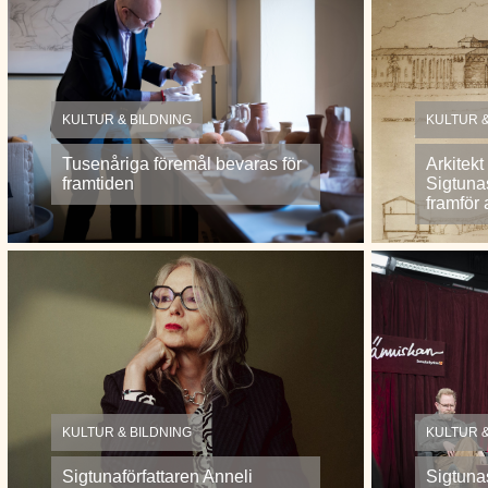
KULTUR & BILDNING
KULTUR &
Tusenåriga föremål bevaras för
Arkitek
framtiden
Sigtuna
framför a
KULTUR & BILDNING
KULTUR &
Sigtunaförfattaren Anneli
Sigtunas