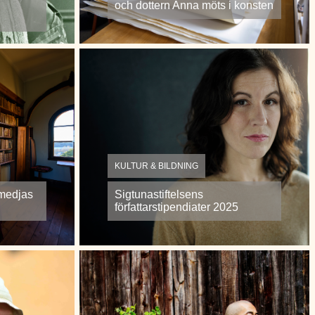
och dottern Anna möts i konsten
KULTUR & BILDNING
smedjas
Sigtunastiftelsens
författarstipendiater 2025