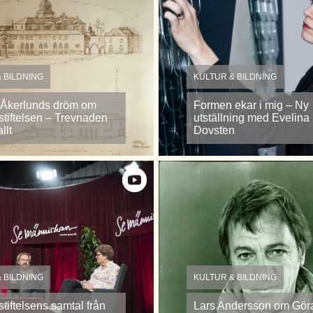
 BILDNING
KULTUR & BILDNING
t Åkerlunds dröm om
Formen ekar i mig – Ny
stiftelsen – Trevnaden
utställning med Evelina
llt
Dovsten
 BILDNING
KULTUR & BILDNING
tiftelsens samtal från
Lars Andersson om Gör