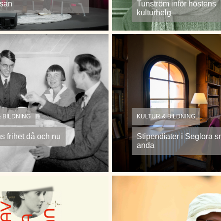
san
Tunström inför höstens
kulturhelg
 BILDNING
KULTUR & BILDNING
s frihet då och nu
Stipendiater i Seglora 
anda