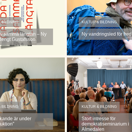
 BILDNING
KULTUR & BILDNING
v samma längtan – Ny
Ny vandringsled för fred
Bengt Gustafsson
 BILDNING
KULTUR & BILDNING
nkande är under
Stort intresse för
uktion”
demokratiseminarium i
Almedalen