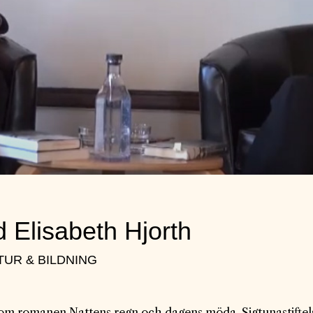
 Elisabeth Hjorth
LTUR & BILDNING
om romanen Nattens regn och dagens möda. Sigtunastiftels