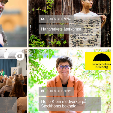
KULTUR & BILDNING
Hantverkets återkomst
KULTUR & BILDNING
Helle Klein medverkar på
Stockhoms bokhelg