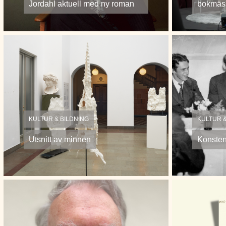
Jordahl aktuell med ny roman
bokmäs
KULTUR & BILDNING
KULTUR &
Utsnitt av minnen
Konsten