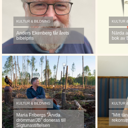
KULTUR & BILDNING
KULTUR &
Anders Ekenberg får årets
Närda a
bibelpris
bok av 
KULTUR & BILDNING
KULTUR &
Maria Fribergs ”Ärvda
”Mitt tä
drömmar/JB” doneras till
rekonstr
Sigtunastiftelsen