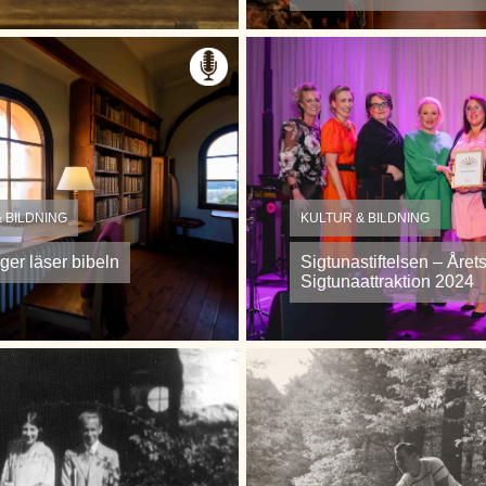
 BILDNING
KULTUR & BILDNING
ger läser bibeln
Sigtunastiftelsen – Året
Sigtunaattraktion 2024