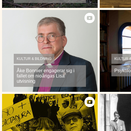
KULTUR & BILDNING
KULTUR &
Åke Bonnier engagerar sig i
Psykolo
fallet om nioårigas Lisa
utvisning