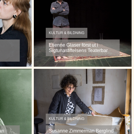
KULTUR & BILDNING
Etienne Glaser först ut i
Sigtunastiftelsens Teaterbar
KULTUR & BILDNING
an
Susanne Zimmerman Berglind