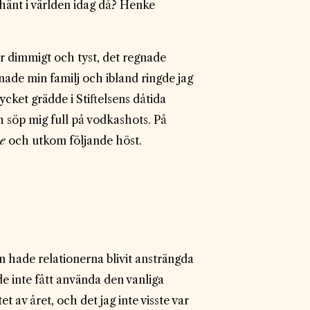
 hänt i världen idag då? Henke
var dimmigt och tyst, det regnade
knade min familj och ibland ringde jag
cket grädde i Stiftelsens dåtida
h söp mig full på vodkashots. På
e
och utkom följande höst.
en hade relationerna blivit ansträngda
e inte fått använda den vanliga
 av året, och det jag inte visste var