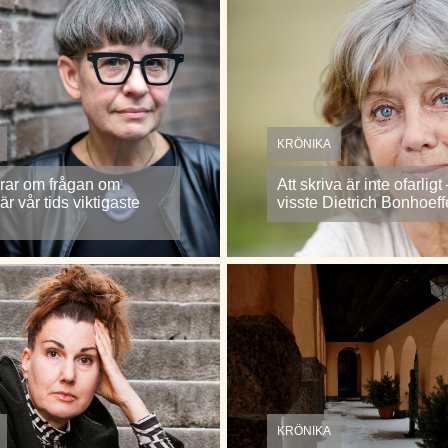
KRÖNIKA
rar om frågan om
Att skriva är inte ofarligt
r vår tids viktigaste
visste Dietrich Bonhoeff
KRÖNIKA