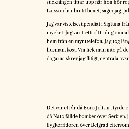
stickningen tittar upp när hon hör re
Larsson har brutit benet, säger jag. Ja
Jag var vistelsestipendiat i Sigtuna f
mycket. Jag var trettioåtta år gammal,
hem från en mynttelefon. Jag tog lång
husmanskost. Vin fick man inte på den
dagarna skrev jag flitigt, centrala a
Det var ett år då Boris Jeltsin styrde
då Nato fällde bomber över Serbien: j
flygkorridoren över Belgrad eftersom d