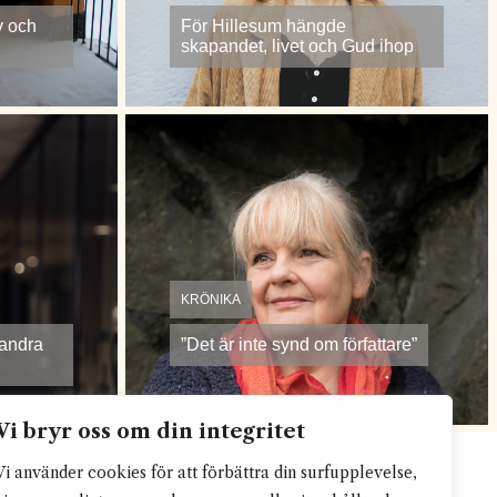
v och
För Hillesum hängde
skapandet, livet och Gud ihop
KRÖNIKA
randra
”Det är inte synd om författare”
Vi bryr oss om din integritet
Vi använder cookies för att förbättra din surfupplevelse,