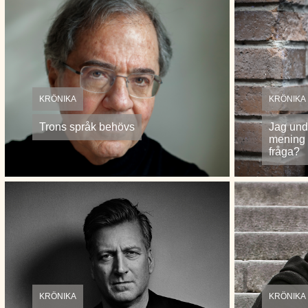
KRÖNIKA
KRÖNIKA
Trons språk behövs
Jag und
mening ä
fråga?
KRÖNIKA
KRÖNIKA