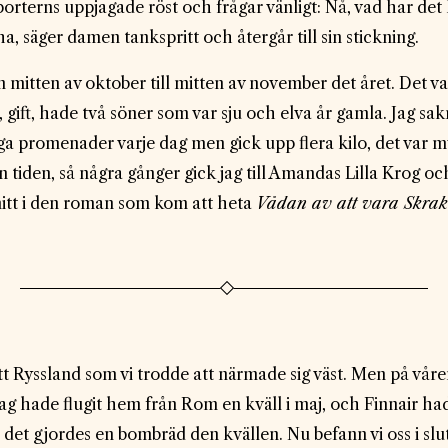
porterns uppjagade röst och frågar vänligt: Nå, vad har det
ha, säger damen tankspritt och återgår till sin stickning.
rån mitten av oktober till mitten av november det året. Det 
 gift, hade två söner som var sju och elva år gamla. Jag sa
a promenader varje dag men gick upp flera kilo, det var my
 tiden, så några gånger gick jag till Amandas Lilla Krog oc
vsnitt i den roman som kom att heta
Vådan av att vara Skrak
 ett Ryssland som vi trodde att närmade sig väst. Men på vår
ag hade flugit hem från Rom en kväll i maj, och Finnair had
et gjordes en bombräd den kvällen. Nu befann vi oss i slutet