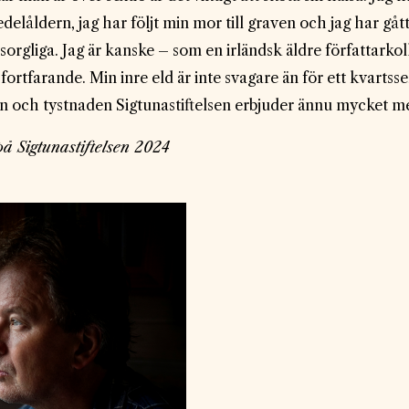
låldern, jag har följt min mor till graven och jag har gått 
orgliga. Jag är kanske – som en irländsk äldre författarkol
 fortfarande. Min inre eld är inte svagare än för ett kvartss
n och tystnaden Sigtunastiftelsen erbjuder ännu mycket m
 på Sigtunastiftelsen 2024