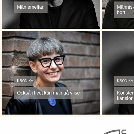
Män emellan
Människ
bort
KRÖNIKA
KRÖNIKA
Också i livet kan man gå vilse
Konsten 
känslor