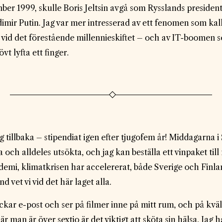
ber 1999, skulle Boris Jeltsin avgå som Rysslands presiden
mir Putin. Jag var mer intresserad av ett fenomen som kall
n vid det förestående millennieskiftet – och av IT-boomen 
vt lyfta ett finger.
 tillbaka – stipendiat igen efter tjugofem år! Middagarna i 
och alldeles utsökta, och jag kan beställa ett vinpaket till
emi, klimatkrisen har accelererat, både Sverige och Finl
d vet vi vid det här laget alla.
kar e-post och ser på filmer inne på mitt rum, och på kväl
r man är över sextio är det viktigt att sköta sin hälsa. Jag 