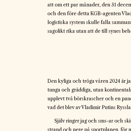
att om ett par månader, den 31 decem
och den före detta KGB-agenten Vladi
logistiska system skulle falla samma
sagolikt rika utan att de till synes behö
Den kyliga och tröga våren 2024 är jag
tunga och gräddiga, utan kontinentala 
upplevt två börskrascher och en pand
vad det blev av Vladimir Putins Rysslan
Själv ringer jag och sms-ar och skic
strand och nere på sportplanen, för nä