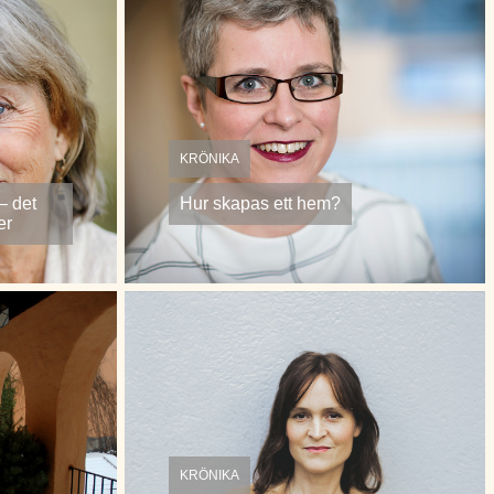
KRÖNIKA
 – det
Hur skapas ett hem?
er
KRÖNIKA