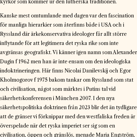
kyrkor som kommer ur den lutherska traditionen.
Kanske mest omtumlande med dagen var den fascination
för manliga hierarkier som återfinns både i USA och i
Ryssland där ärkekonservativa ideologer får allt större
inflytande för att legitimera det ryska rike som inte
avgränsas geografiskt. Vi känner igen namn som Alexander
Dugin f 1962 men han är inte ensam om den ideologiska
indoktrineringen. Här finns Nicolai Danilevskij och Egor
Kholmogorov f 1975 bakom tankar om Ryssland som stat
och civilisation, något som märktes i Putins tal vid
säkerhetskonferensen i München 2007. I den nya
säkerhetspolitiska doktrinen från 2023 blir det än tydligare
att de gränser vi förknippar med den westfaliska freden är
överspelade när det ryska imperiet ser sig som en
civilisation, öppen och gränslös, menade Maria Engström,