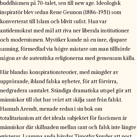
buddhismen på 70-talet, sen till new age. Ideologisk
inspiratör blev sedan Rene Geunon (1886-1951) som
konverterat till Islam och blivit sufist. Han var
antidemokrat med mål att riva ner liberala institutioner
och modernismen. Mystiker kunde nå en inre, djupare
sanning, förmedlad via högre mästare om man tillhörde
någon av de autentiska religionerna med gemensam källa.
Här blandas konspirationsteorier, med mängder av
upprörande, ibland falska nyheter, för att förvirra,
nedgradera samtalet. Ständiga dramatiska utspel gör att
människor till slut har svårt att skilja sant från falskt.
Hannah Arendt, menade redan i sin bok om
totalitarianism att det ideala subjektet för fascismen är
människor där skillnaden mellan sant och falsk inte längre
existerar. I samma anda hävdar Timothy Snyder att post