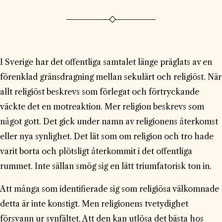
I Sverige har det offentliga samtalet länge präglats av en
förenklad gränsdragning mellan sekulärt och religiöst. När
allt religiöst beskrevs som förlegat och förtryckande
väckte det en motreaktion. Mer religion beskrevs som
något gott. Det gick under namn av religionens återkomst
eller nya synlighet. Det lät som om religion och tro hade
varit borta och plötsligt återkommit i det offentliga
rummet. Inte sällan smög sig en lätt triumfatorisk ton in.
Att många som identifierade sig som religiösa välkomnade
detta är inte konstigt. Men religionens tvetydighet
försvann ur synfältet. Att den kan utlösa det bästa hos