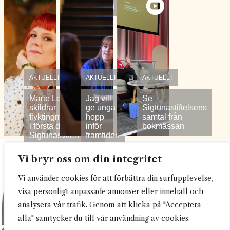
postumt
AKTUELLT
AKTUELLT
AKTUELLT
Marie Lok Björk
Jag vill
Se
skildrar
ge unga
Sigtunastiftelsens
flyktingmottagandet
hopp
samtal från
i första delen av
inför
bokmässan
Sigtunasviten
framtiden
Vi bryr oss om din integritet
Sigtunastiftelsen
Vi använder cookies för att förbättra din surfupplevelse,
Box 57
193 22 Sigtuna
visa personligt anpassade annonser eller innehåll och
08 592 589 00
analysera vår trafik. Genom att klicka på "Acceptera
info@sigtunastiftelsen.se
alla" samtycker du till vår användning av cookies.
Organisationsnummer: 814800