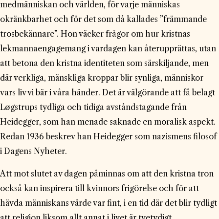
medmänniskan och världen, för varje människas
okränkbarhet och för det som då kallades ”främmande
trosbekännare”. Hon väcker frågor om hur kristnas
lekmannaengagemang i vardagen kan återupprättas, utan
att betona den kristna identiteten som särskiljande, men
där verkliga, mänskliga kroppar blir synliga, människor
vars liv vi bär i våra händer. Det är välgörande att få belagt
Løgstrups tydliga och tidiga avståndstagande från
Heidegger, som han menade saknade en moralisk aspekt.
Redan 1936 beskrev han Heidegger som nazismens filosof
i Dagens Nyheter.
Att mot slutet av dagen påminnas om att den kristna tron
också kan inspirera till kvinnors frigörelse och för att
hävda människans värde var fint, i en tid där det blir tydligt
att religion liksom allt annat i livet är tvetydigt.