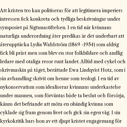
Att kristen tro kan politiseras för att legitimera imperiers
intressen fick konkreta och tydliga beskrivningar under
symposiet på Sigtunastiftelsen. I en tid när kvinnans
naturliga underordning åter predikas är det underbart att
återupptäcka Lydia Wahlström (1869 -1954) som aldrig
fick bli präst men som blev en stor folkbildare och andlig
ledare med otaliga resor runt landet. Alltid med cykel och
skrivmaskin på tåget, berättade Ewa Lindqvist Hotz, som i
sin avhandling skrivit om henne som teologi. I en tid av
nykonservatism som idealiserar kvinnans underkastelse
under mannen, som förväntas både ta beslut och försörja,
känns det befriande att möta en obändig kvinna som
cyklade sig fram genom livet och gick sin egen väg. I sin
kyrkokritik bars hon av ett djupt kristet engagemang för