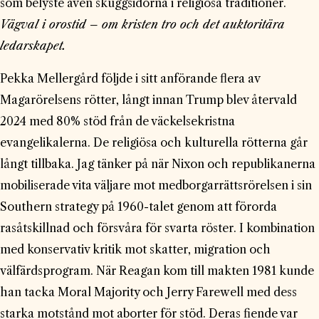
som belyste även skuggsidorna i religiösa traditioner.
Vägval i orostid – om kristen tro och det auktoritära
ledarskapet.
Pekka Mellergård följde i sitt anförande flera av
Magarörelsens rötter, långt innan Trump blev återvald
2024 med 80% stöd från de väckelsekristna
evangelikalerna. De religiösa och kulturella rötterna går
långt tillbaka. Jag tänker på när Nixon och republikanerna
mobiliserade vita väljare mot medborgarrättsrörelsen i sin
Southern strategy på 1960-talet genom att förorda
rasåtskillnad och försvåra för svarta röster. I kombination
med konservativ kritik mot skatter, migration och
välfärdsprogram. När Reagan kom till makten 1981 kunde
han tacka Moral Majority och Jerry Farewell med dess
starka motstånd mot aborter för stöd. Deras fiende var